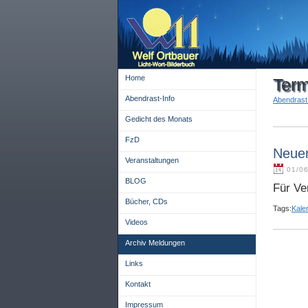
Home
Term
Abendrast-Info
Abendrast 
Gedicht des Monats
FzD
Neuer
Veranstaltungen
01/06
BLOG
Für Ve
Bücher, CDs
Tags:
Kale
Videos
Archiv Meldungen
Links
Kontakt
Impressum