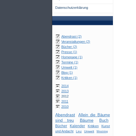
Datenschutzerklärung
Abendrast (2)
Veranstaltungen (2)
Bücher (2)
Presse (1)
Homepage (1)
Termine (1)
Umwelt (1)
Blog (1)
Kritiken (1)
2014
2013
2012
2011
2010
Abendrast
Allein die Bäume
Bäume
sind treu
Buch
Bücher
Kalender
Kritiken
Kunst
und Andacht
Linz
Umwelt
Westring