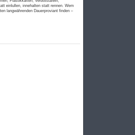
men, Plastikkarten, Verbotstafeln,
tt einlullen, innehalten statt rennen. Wem
hten langwährenden Dauerproviant finden –