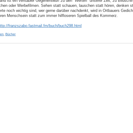
and ist ein veritabler Gegenentwurf zu den "Werten" unserer Zeit, zu Bildschir
chen oder Werbefilmen. Sehen statt schauen, lauschen statt hören, denken sta
rte noch wichtig sind, wer gerne darüber nachdenkt, wird in Ortbauers Gedic
en Menschsein statt zum immer hilfloseren Spielball des Kommerz.
ttp://franzszabo.fastmail.fm/buch/buch298.html
ken
,
Bücher