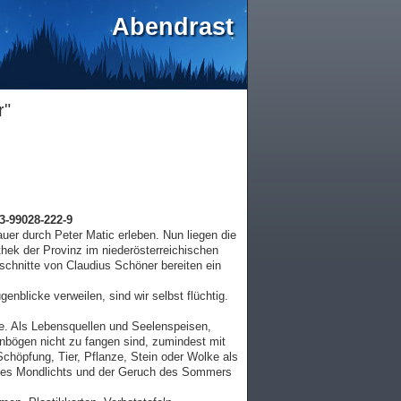
Abendrast
r"
3-99028-222-9
er durch Peter Matic erleben. Nun liegen die
ek der Provinz im niederösterreichischen
zschnitte von Claudius Schöner bereiten ein
nblicke verweilen, sind wir selbst flüchtig.
e. Als Lebensquellen und Seelenspeisen,
nbögen nicht zu fangen sind, zumindest mit
Schöpfung, Tier, Pflanze, Stein oder Wolke als
z des Mondlichts und der Geruch des Sommers