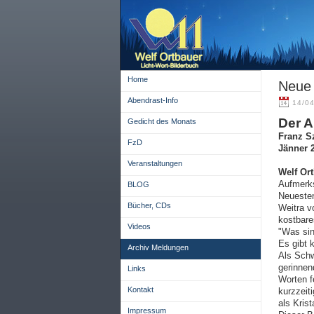
Home
Neue 
Abendrast-Info
14/04
Der 
Gedicht des Monats
Franz S
FzD
Jänner 
Veranstaltungen
Welf Ort
Aufmerks
BLOG
Neuesten
Bücher, CDs
Weitra v
kostbare
Videos
"Was sin
Es gibt 
Archiv Meldungen
Als Schw
gerinnen
Links
Worten f
Kontakt
kurzzeit
als Krist
Impressum