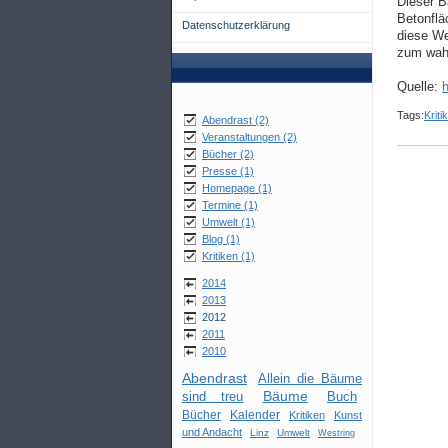
Dieser B
Betonflä
Datenschutzerklärung
diese We
zum wahr
Quelle:
h
Tags:
Kriti
Abendrast (2)
Veranstaltungen (2)
Bücher (2)
Presse (1)
Homepage (1)
Termine (1)
Umwelt (1)
Blog (1)
Kritiken (1)
2014
2013
2012
2011
2010
Abendrast
Allein die Bäume
Bäume
sind treu
Buch
Bücher
Kalender
Kritiken
Kunst
und Andacht
Linz
Umwelt
Westring