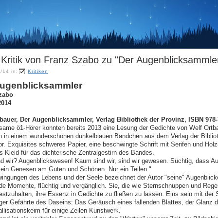
Kritik von Franz Szabo zu "Der Augenblicksammle
/14 in:
Kritiken
Augenblicksammler
zabo
2014
bauer, Der Augenblicksammler, Verlag Bibliothek der Provinz, ISBN 978-
ame ö1-Hörer konnten bereits 2013 eine Lesung der Gedichte von Welf Ortbau
 in einem wunderschönen dunkelblauen Bändchen aus dem Verlag der Biblioth
or. Exquisites schweres Papier, eine beschwingte Schrift mit Serifen und Hol
s Kleid für das dichterische Zentralgestirn des Bandes.
d wir? Augenblickswesen! Kaum sind wir, sind wir gewesen. Süchtig, dass Auge
kein Genesen am Guten und Schönen. Nur ein Teilen."
ingungen des Lebens und der Seele bezeichnet der Autor "seine" Augenblick
de Momente, flüchtig und vergänglich. Sie, die wie Sternschnuppen und Rege
estzuhalten, ihre Essenz in Gedichte zu fließen zu lassen. Eins sein mit der 
iger Gefährte des Daseins: Das Geräusch eines fallenden Blattes, der Glan
allisationskeim für einige Zeilen Kunstwerk.